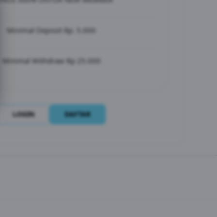
Minimal Deposit Rp. 5.000
Minimal Withdraw Rp 25.000
LOGIN
DAFTAR