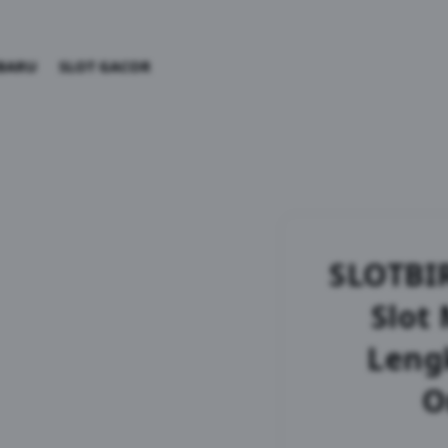
RBARU
SLOT GACOR
SLOTBIR
Slot
Leng
O