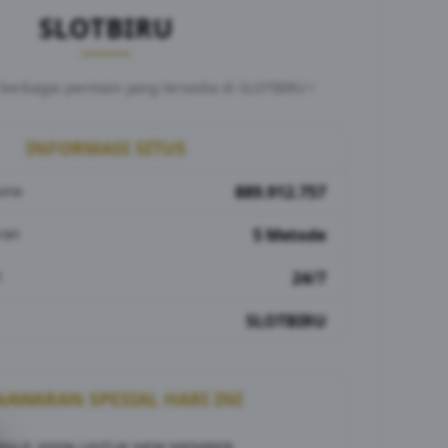
SLOTBIRU
berbagai permain yang tersedia di SLOTBIRU !
INFORMASI SITUS
una
889.912.757
ran
5 Metode
t
24/7
SLOTBIRU
NAWARAN SPESIAL HARI INI
NUS 300% UNTUK NEW MEMBER