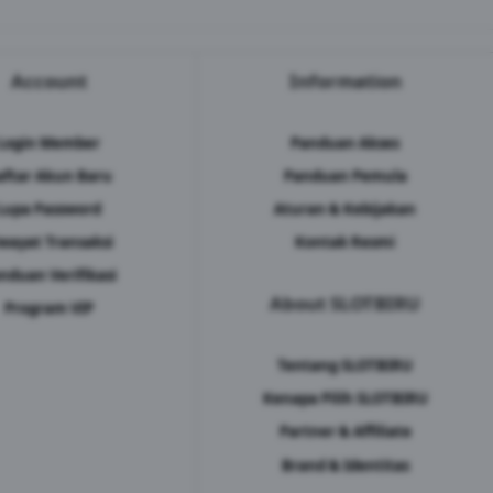
Account
Information
Login Member
Panduan Akses
aftar Akun Baru
Panduan Pemula
Lupa Password
Aturan & Kebijakan
wayat Transaksi
Kontak Resmi
nduan Verifikasi
About SLOTBIRU
Program VIP
Tentang SLOTBIRU
Kenapa Pilih SLOTBIRU
Partner & Affiliate
Brand & Identitas