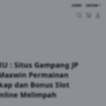
LOGIN
DAFTAR
Cari
Troli
Login/Sign-Up
Cari
U : Situs Gampang JP
 Maxwin Permainan
kap dan Bonus Slot
nline Melimpah