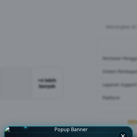
Menangkan di 
Penilaian Pengg
Sistem Pembaya
+4 lebih
Layanan Suppor
banyak
Platform
PE
BO