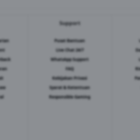
Support
rian
Pusat Bantuan
ent
Live Chat 24/7
D
hback
WhatsApp Support
ran
FAQ
Ri
it
Kebijakan Privasi
Pa
raw
Syarat & Ketentuan
al
Responsible Gaming